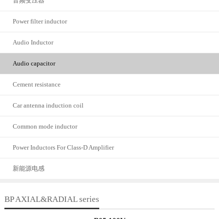
音频变压器
Power filter inductor
Audio Inductor
Audio capacitor
Cement resistance
Car antenna induction coil
Common mode inductor
Power Inductors For Class-D Amplifier
新能源电感
BP AXIAL&RADIAL series