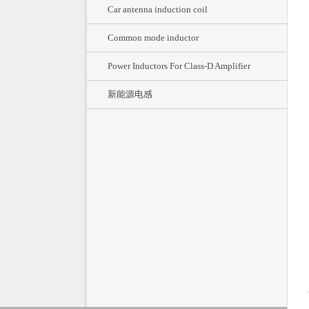
Car antenna induction coil
Common mode inductor
Power Inductors For Class-D Amplifier
新能源电感