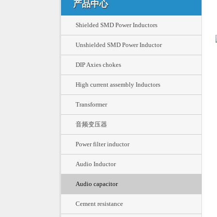
产品中心
Shielded SMD Power Inductors
Unshielded SMD Power Inductor
DIP Axies chokes
High current assembly Inductors
Transformer
音频变压器
Power filter inductor
Audio Inductor
Audio capacitor
Cement resistance